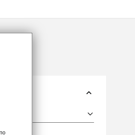
guage
по