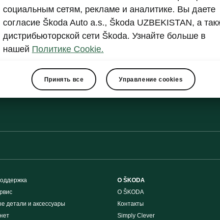
социальным сетям, рекламе и аналитике. Вы даете
Show
согласие Škoda Auto a.s., Škoda UZBEKISTAN, а так
дистрибьюторской сети Škoda. Узнайте больше в
нашей
Политике Cookie.
Принять все
Управление cookies
поддержка
О ŠKODA
рвис
О ŠKODA
е детали и аксессуары
Контакты
нет
Simply Clever