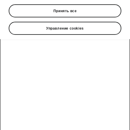
Принять все
Language
Управление cookies
Show
Škoda cправочный телефон
+99871-202-71-71
Электронная почта
info@skoda-avto.uz