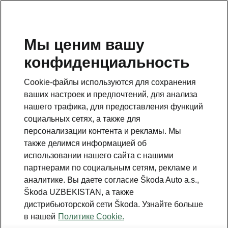
RU
Мы ценим вашу
конфиденциальность
BACK TO MODELS
Cookie-файлы используются для сохранения
ваших настроек и предпочтений, для анализа
Kamiq - Manuals
нашего трафика, для предоставления функций
социальных сетях, а также для
персонализации контента и рекламы. Мы
Search parameters
также делимся информацией об
использовании нашего сайта с нашими
Production period
партнерами по социальным сетям, рекламе и
2026/3
аналитике. Вы даете согласие Škoda Auto a.s.,
Škoda UZBEKISTAN, а также
дистрибьюторской сети Škoda. Узнайте больше
Market
в нашей
Политике Cookie.
Other