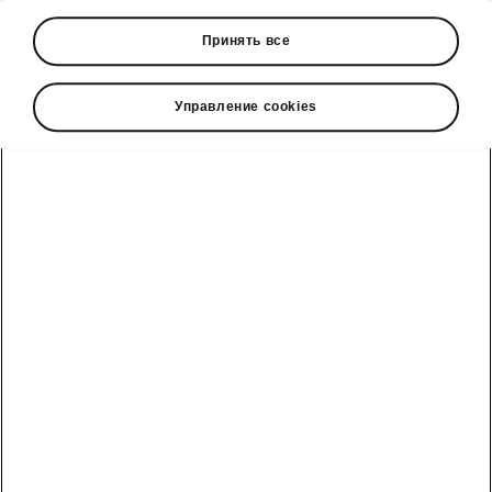
Электронная почта
Принять все
info@skoda-avto.uz
Управление cookies
Смотрите также
Гарантия и
поддержка
МОДЕЛИ
О ŠKODA
ДИЛЕРЫ
Запись на
сервис
О ŠKODA
ДИЛЕРЫ
Оригинальные
детали и
Контакты
СЕРВИС
аксессуары
Simply Clever
ПОДРОБНЕЕ О
Личный кабинет
СЕРВИСЕ
Видеообзоры