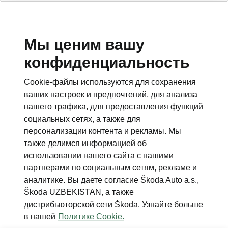
RU
Мы ценим вашу
конфиденциальность
This page is a supplementary page of the opening page.
Click the button to get back.
Cookie-файлы используются для сохранения
ваших настроек и предпочтений, для анализа
Get back to the opening page.
нашего трафика, для предоставления функций
социальных сетях, а также для
персонализации контента и рекламы. Мы
также делимся информацией об
использовании нашего сайта с нашими
партнерами по социальным сетям, рекламе и
аналитике. Вы даете согласие Škoda Auto a.s.,
Škoda UZBEKISTAN, а также
Škoda cправочный телефон
дистрибьюторской сети Škoda. Узнайте больше
+99871-202-71-71
в нашей
Политике Cookie.